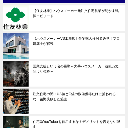
【住友林業】ハウスメーカー元注文住宅営業が明かす戦
慄エピソード
【ハウスメーカーVS工務店】住宅購入検討者必見！プロ
建築士が解説
営業支援という名の暴挙～大手ハウスメーカー波乱万丈
記より抜粋～
注文住宅の闇！UA値とC値の数値獲得だけに捕われる
な！後悔失敗した施主
住宅系YouTuberを信用するな！デメリットを言えない理
由