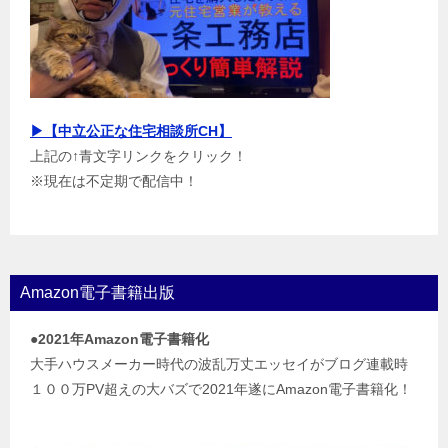
▶【中立公正な住宅相談所CH】
上記の↑青文字リンクをクリック！
※現在は不定期で配信中！
Amazon電子書籍出版
●2021年Amazon電子書籍化
大手ハウスメーカー時代の波乱万丈エッセイがブログ連載時
１００万PV超えの大バズで2021年遂にAmazon電子書籍化！