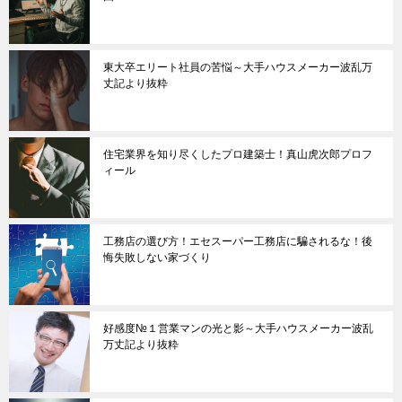
東大卒エリート社員の苦悩～大手ハウスメーカー波乱万
丈記より抜粋
住宅業界を知り尽くしたプロ建築士！真山虎次郎プロフ
ィール
工務店の選び方！エセスーパー工務店に騙されるな！後
悔失敗しない家づくり
好感度№１営業マンの光と影～大手ハウスメーカー波乱
万丈記より抜粋