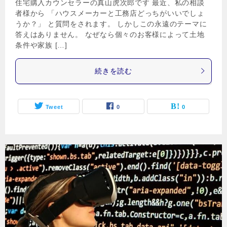
住宅購入カウンセラーの真山虎次郎です 最近、私の相談
者様から 「ハウスメーカーと工務店どっちがいいでしょ
うか？」 と質問をされます。 しかしこの永遠のテーマに
答えはありません。 なぜなら個々のお客様によって土地
条件や家族 […]
続きを読む
Tweet
0
0