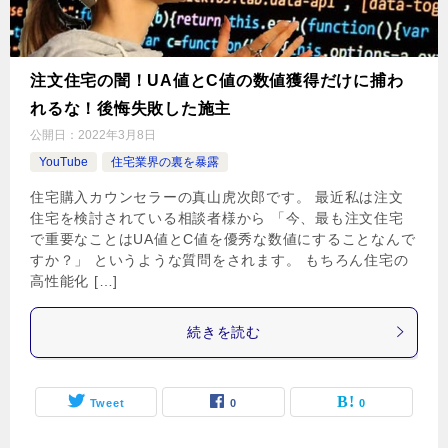
注文住宅の闇！UA値とC値の数値獲得だけに捕わ
れるな！後悔失敗した施主
公開日：
2022年3月8日
YouTube
住宅業界の裏を暴露
住宅購入カウンセラーの真山虎次郎です。 最近私は注文
住宅を検討されている相談者様から 「今、最も注文住宅
で重要なことはUA値とC値を優秀な数値にすることなんで
すか？」 というような質問をされます。 もちろん住宅の
高性能化 […]
続きを読む
Tweet
0
0