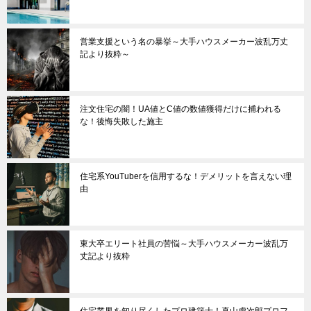
営業支援という名の暴挙～大手ハウスメーカー波乱万丈
記より抜粋～
注文住宅の闇！UA値とC値の数値獲得だけに捕われる
な！後悔失敗した施主
住宅系YouTuberを信用するな！デメリットを言えない理
由
東大卒エリート社員の苦悩～大手ハウスメーカー波乱万
丈記より抜粋
住宅業界を知り尽くしたプロ建築士！真山虎次郎プロフ