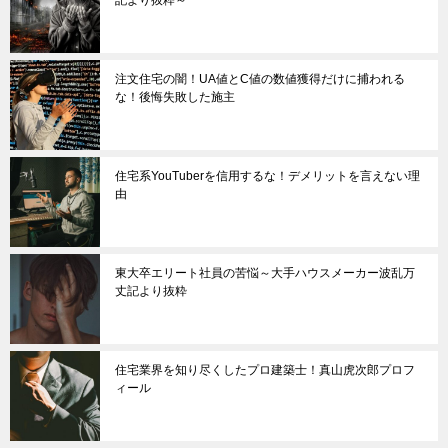
記より抜粋～
注文住宅の闇！UA値とC値の数値獲得だけに捕われる
な！後悔失敗した施主
住宅系YouTuberを信用するな！デメリットを言えない理
由
東大卒エリート社員の苦悩～大手ハウスメーカー波乱万
丈記より抜粋
住宅業界を知り尽くしたプロ建築士！真山虎次郎プロフ
ィール