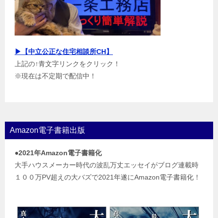
▶【中立公正な住宅相談所CH】
上記の↑青文字リンクをクリック！
※現在は不定期で配信中！
Amazon電子書籍出版
●2021年Amazon電子書籍化
大手ハウスメーカー時代の波乱万丈エッセイがブログ連載時
１００万PV超えの大バズで2021年遂にAmazon電子書籍化！