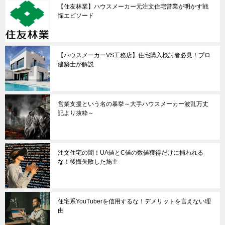
【住友林業】ハウスメーカー元注文住宅営業が明かす戦
慄エピソード
【ハウスメーカーVS工務店】住宅購入検討者必見！プロ
建築士が解説
営業支援という名の暴挙～大手ハウスメーカー波乱万丈
記より抜粋～
注文住宅の闇！UA値とC値の数値獲得だけに捕われる
な！後悔失敗した施主
住宅系YouTuberを信用するな！デメリットを言えない理
由